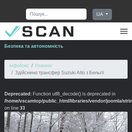
Пошук
Оберіть свою мову
UA
Безпека та автономність
Інфобокс
Новини
Здійснено трансфер Suzuki Alto з Бельгії
Deprecated
: Function utf8_decode() is deprecated in
/home/vscamtop/public_html/libraries/vendor/joomla/stri
on line
33