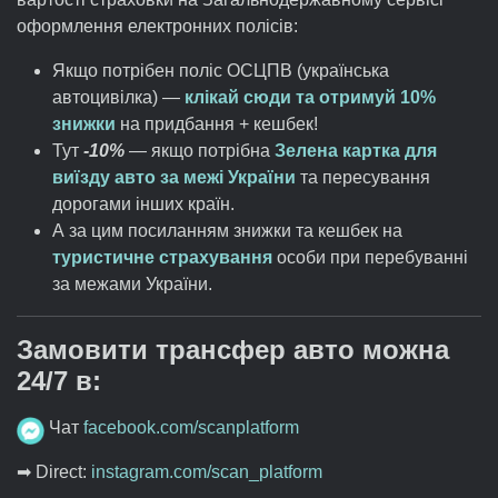
оформлення електронних полісів:
Якщо потрібен поліс ОСЦПВ (українська
автоцивілка) —
клікай сюди та отримуй 10%
знижки
на придбання + кешбек!
Тут
-10%
— якщо потрібна
Зелена картка для
виїзду авто за межі України
та пересування
дорогами інших країн.
А за цим посиланням знижки та кешбек на
туристичне страхування
особи при перебуванні
за межами України.
Замовити трансфер авто можна
24/7 в:
Чат
facebook.com/scanplatform
➡ Direct:
instagram.com/scan_platform