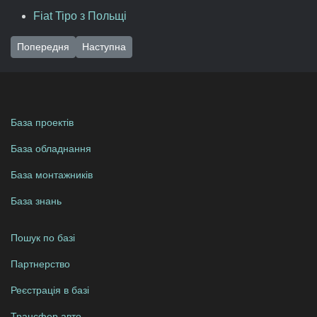
Fiat Tipo з Польщі
Попередня стаття: Mercedes ML 350 з Варшави в Київ
Наступна стаття: Lanos з Кракова до Одеси
Попередня
Наступна
База проектів
База обладнання
База монтажників
База знань
Пошук по базі
Партнерство
Реєстрація в базі
Трансфер авто