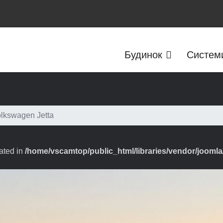
Будинок
Систем
lkswagen Jetta
ated in
/home/vscamtop/public_html/libraries/vendor/joomla/