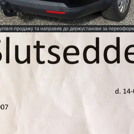
упівлі-продажу та направив до держустанови за переофор