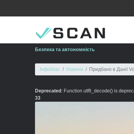
Безпека та автономність
Інфобокс
Новини
Придбано в Данії Vo
Deprecated
: Function utf8_decode() is deprec
33