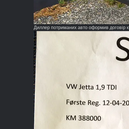
Диллер потриманих авто оформив договір к