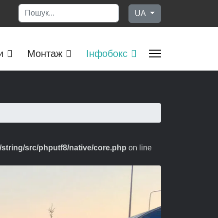
Пошук
Оберіть свою мову
UA
и
Монтаж
Інфобокс
string/src/phputf8/native/core.php
on line